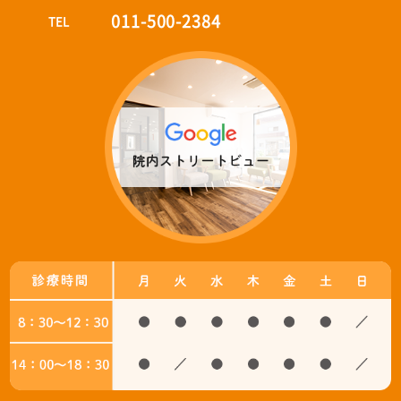
011-500-2384
TEL